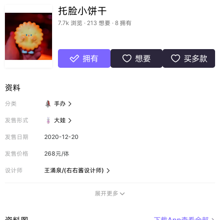
托脸小饼干
7.7k 浏览 · 213 想要 · 8 拥有
拥有
想要
买多款



资料
分类
手办

发售形式
大娃

发售日期
2020-12-20
发售价格
268元/体
设计师
王涌泉/(右右酱设计师)

展开更多

资料图
下载App查看全部
