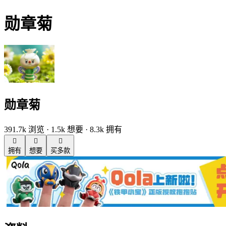
勋章菊
勋章菊
391.7k 浏览 · 1.5k 想要 · 8.3k 拥有



拥有
想要
买多款