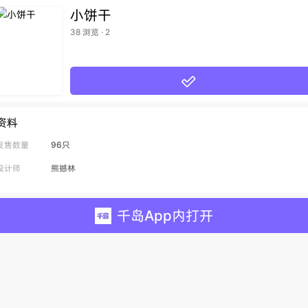
小饼干
38 浏览 · 2

资料
发售数量
96只
设计师
熊撼林
千岛App内打开