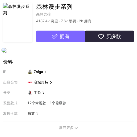
森林漫步系列
森林男孩
4187.4k 浏览 · 7.6k 想要 · 2k 拥有
拥有
买多款


资料
IP
Zsiga

出品公司
泡泡玛特

分类
手办

发售款式
12个常规款，1个隐藏款
发售形式
盲盒

展开更多
