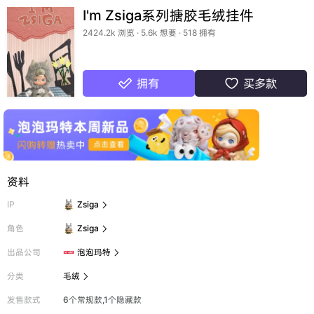
I'm Zsiga系列搪胶毛绒挂件
2424.2k 浏览 · 5.6k 想要 · 518 拥有
拥有
买多款


资料
IP
Zsiga

角色
Zsiga

出品公司
泡泡玛特

分类
毛绒

发售款式
6个常规款,1个隐藏款