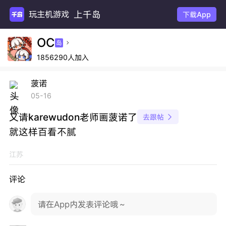
上千岛
玩主机游戏
下载App
OC
岛

1856290人加入
菠诺
05-16
又请karewudon老师画菠诺了
去跟帖

就这样百看不腻
江苏
评论
请在App内发表评论哦～