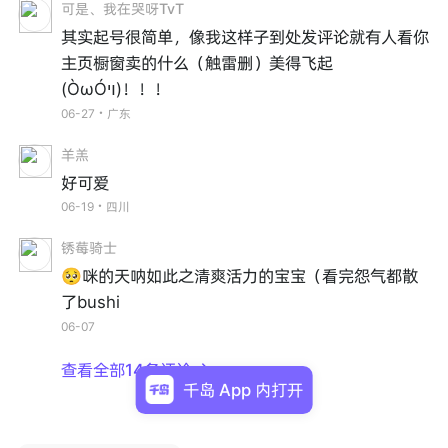
可是、我在哭呀TvT
其实起号很简单，像我这样子到处发评论就有人看你
主页橱窗卖的什么（触雷删）美得飞起
(ÒωÓױ)！！！
06-27・广东
羊羔
好可爱
06-19・四川
锈莓骑士
🥺咪的天呐如此之清爽活力的宝宝（看完怨气都散
了bushi
06-07
查看全部14条评论

千岛 App 内打开