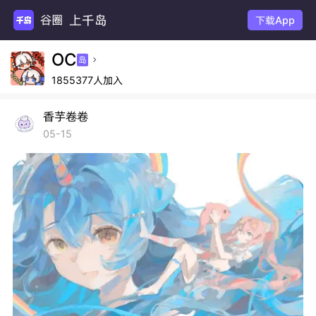
上千岛
下载App
OC
岛

1855377人加入
香芋卷卷
05-15