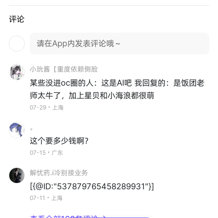
评论
请在App内发表评论哦～
小玧酱【重度依赖侧脸
某些没进oc圈的人：这是AI吧 我回复的：是饭团老
师太牛了，加上星贝和小海浪都很萌
07-29・上海
。
这个要多少钱啊？
07-15・广东
解忧药.i冷别接业务
[{@ID:"537879765458289931"}]
07-11・上海