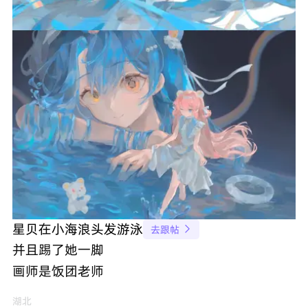
星贝在小海浪头发游泳
去跟帖

并且踢了她一脚
画师是饭团老师
湖北