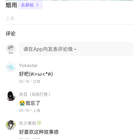
烟雨
去跟帖

上海
评论
请在App内发表评论哦～
Yokastar
好吧(ฅ>ω<*ฅ)
05-16・江西
沐芸（8/8打榜）
😭我忘了
05-16・上海
年少箐栀🍀
好喜欢这种故事感