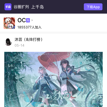
上千岛
谷圈扩列
下载App
OC
岛

1855377人加入
沐芸（8/8打榜）
05-14