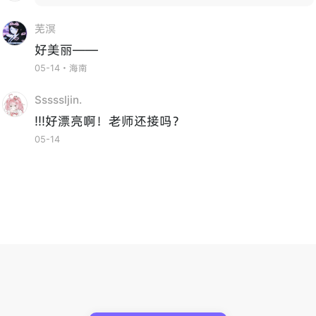
芜溟
好美丽——
05-14・海南
Sssssljin.
!!!好漂亮啊！老师还接吗？
05-14