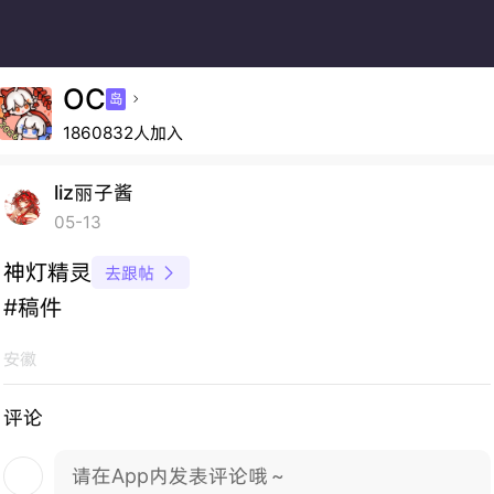
OC
岛

1860832人加入
liz丽子酱
05-13
神灯精灵
去跟帖

#稿件
安徽
评论
请在App内发表评论哦～