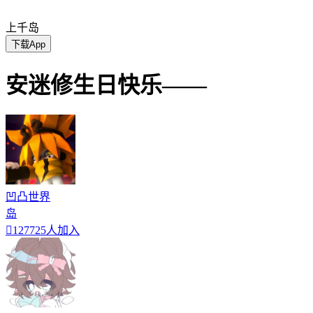
上千岛
下载App
安迷修生日快乐——
凹凸世界
岛

127725人加入