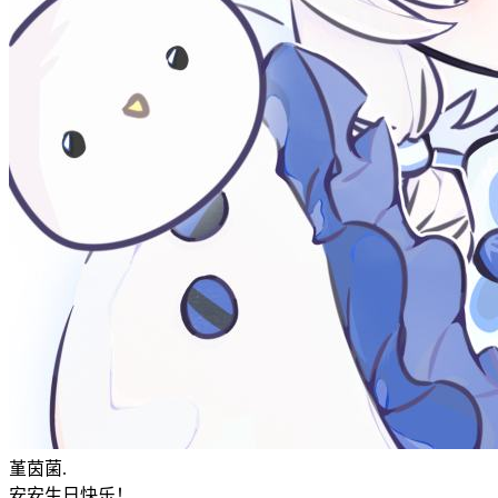
堇茵菌.
安安生日快乐！