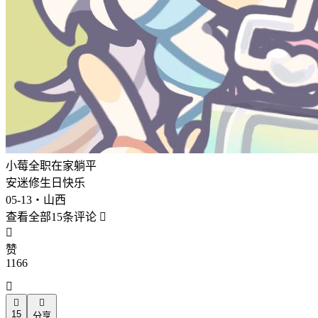
小莓全职在家躺平
安迷修生日快乐
05-13・山西
查看全部15条评论


赞
1166



15
分享