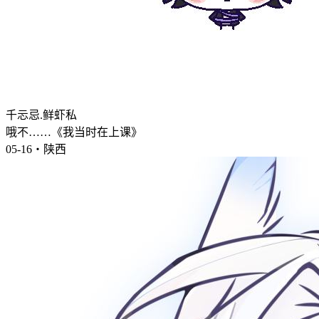
千忈忌.鲜虾私
哦不……《我当时在上课》
05-16・陕西