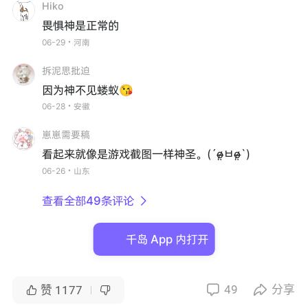
Hiko
畏惧神是正常的
06-29・河南
拆泥思批迫
因为神不见蝼蚁😘
06-28・安徽
崽崽需要稿
看起来就像是游戏截图一样神圣。(´o̴̶̷̤ㅂo̴̶̷̤`)
06-26・山东
查看全部49条评论

千岛 App 内打开
49
分享


赞
1177

