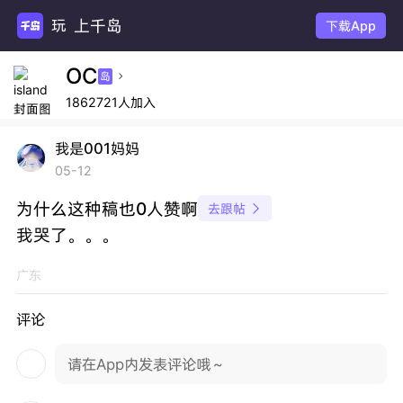
上千岛
玩主
下载App
OC
岛

1862721人加入
我是001妈妈
05-12
为什么这种稿也0人赞啊
去跟帖

我哭了。。。
广东
评论
请在App内发表评论哦～