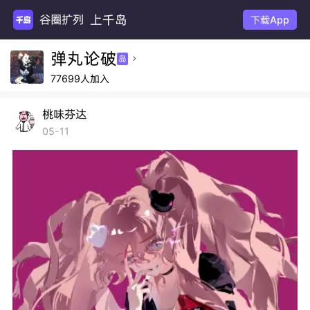
上千岛
谷圈扩列
下载App
弹丸论破
岛

77699人加入
桃味芬达
05-11