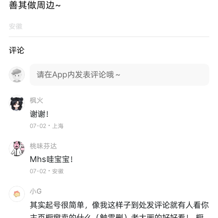
善其做周边~
安徽
评论
请在App内发表评论哦～
枫火
谢谢！
07-02・上海
桃味芬达
Mhs哇宝宝！
07-02・安徽
小G
其实起号很简单，像我这样子到处发评论就有人看你
主页橱窗卖的什么（触雷删）老大画的好好看！ 橱