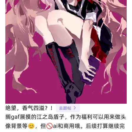
绝望，香气四溢？！
去跟帖

搁gaf展摸的江之岛盾子，作为福利可以用来做头
像背景等😊，但🚫ai和商用哦。后续打算继续完