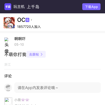
上千岛
玩主机
下载App
OC
岛

1857720人加入
啊啊吓
05-10
不萌你打我
去跟帖

浙江
评论
请在App内发表评论哦～
小薇👾👾