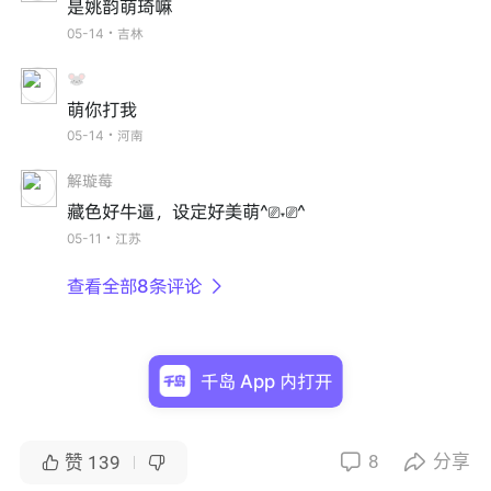
是姚韵萌琦嘛
05-14・吉林
🐭
萌你打我
05-14・河南
解璇莓
藏色好牛逼，设定好美萌^⎚˕⎚^
05-11・江苏
查看全部8条评论

千岛 App 内打开
8
分享


赞
139

