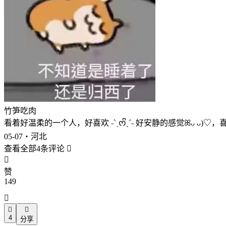
竹笋吃肉
看着好温柔的一个人，好喜欢 ˗ˋˏᰔᩚˎˊ˗ 好安静的感觉ꕤᴗ ᴗ)♡，
05-07・河北
查看全部4条评论


赞
149



4
分享