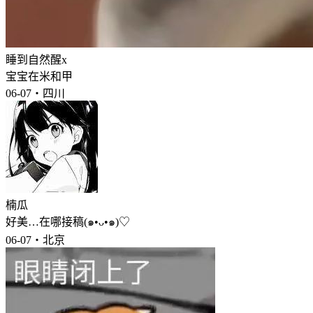
睡到自然醒x
宝宝在米和甲
06-07・四川
楠瓜
好美…在哪接稿(๑•ᴗ•๑)♡
06-07・北京