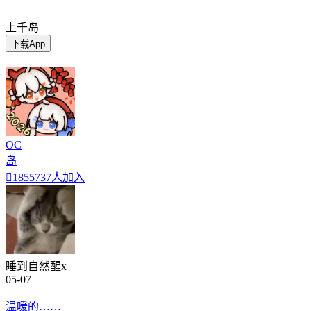
上千岛
下载App
OC
岛

1855737人加入
睡到自然醒x
05-07
温暖的……