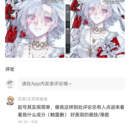
评论
请在App内发表评论哦～
百夜/主页有抽选
起号其实很简单，像我这样到处评论总有人点进来看
看我什么成分（触雷删） 好美丽的画技/滑跪
06-20・河北