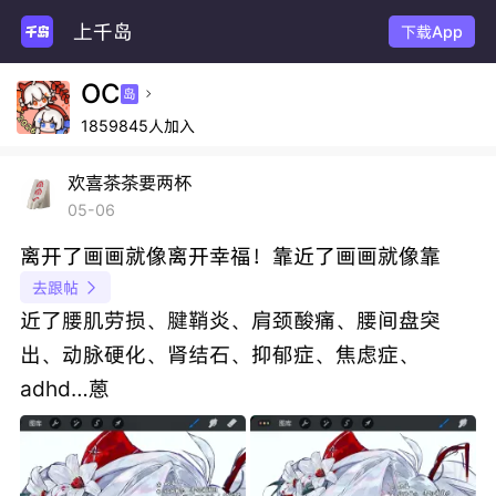
上千岛
下载App
OC
岛

1859845人加入
欢喜茶茶要两杯
05-06
离开了画画就像离开幸福！靠近了画画就像靠
去跟帖

近了腰肌劳损、腱鞘炎、肩颈酸痛、腰间盘突
出、动脉硬化、肾结石、抑郁症、焦虑症、
adhd…蒽