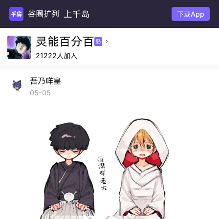
上千岛
谷圈扩列
下载App
灵能百分百
岛

21222人加入
吾乃咩皇
05-05