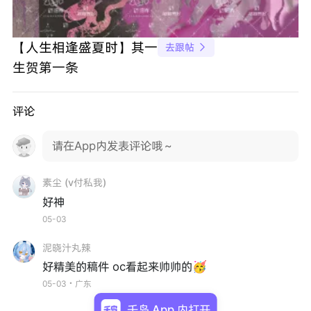
【人生相逢盛夏时】其一
去跟帖

生贺第一条
评论
请在App内发表评论哦～
素尘 (v付私我)
好神
05-03
泥晓汁丸辣
好精美的稿件 oc看起来帅帅的🥳
05-03・广东
千岛 App 内打开