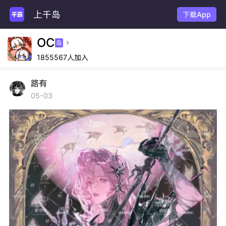
上千岛
剧
下载App
OC
岛

1855567人加入
路有
05-03