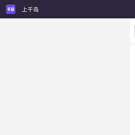
上千岛
玩