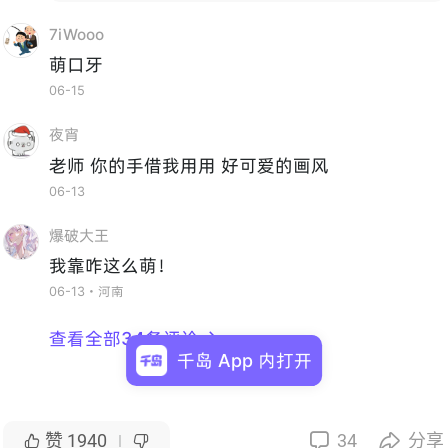
7iWooo
萌口牙
06-15
夜宵
老师 你的手借我用用 好可爱的画风
06-13
爆破大王
我靠咋这么萌！
06-13・河南
查看全部34条评论

千岛 App 内打开
赞
1940
34
分享



