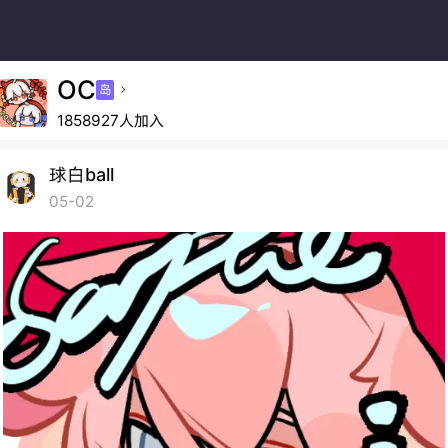
OC
岛

1858927人加入
球白ball
05-02