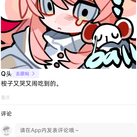
Q头
去跟帖

桉子又哭又闹吃到的。
重庆
评论
请在App内发表评论哦～