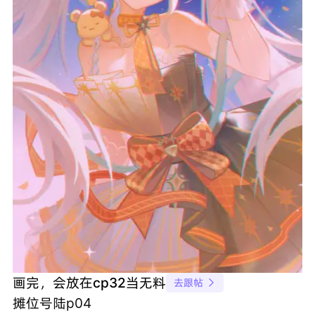
画完，会放在cp32当无料
去跟帖

摊位号陆p04