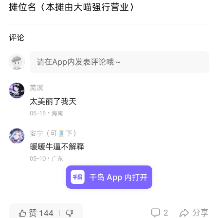
摊位名〈本摊由大喵强行营业〉
评论
请在App内发表评论哦～
芜溟
太美丽了我天
05-15・海南
安宁（可🧵下）
暖暖牛逼不解释
05-10・广东
千岛 App 内打开
2
分享


赞
144

