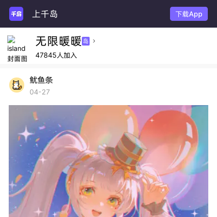
上千岛
玩
下载App
无限暖暖
岛

47845人加入
鱿鱼条
04-27