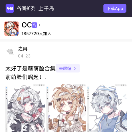
上千岛
谷圈扩列
下载App
OC
岛

1857720人加入
之冉
04-23
太好了是萌萌脸合集
去跟帖

萌萌脸们崛起！！