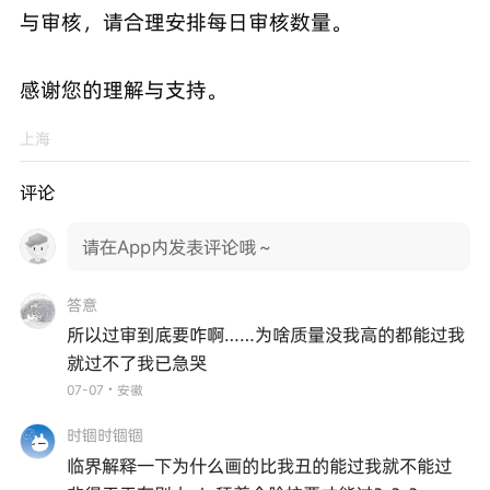
与审核，请合理安排每日审核数量。
感谢您的理解与支持。
上海
评论
请在App内发表评论哦～
答意
所以过审到底要咋啊……为啥质量没我高的都能过我
就过不了我已急哭
07-07・安徽
时锢时锢锢
临界解释一下为什么画的比我丑的能过我就不能过