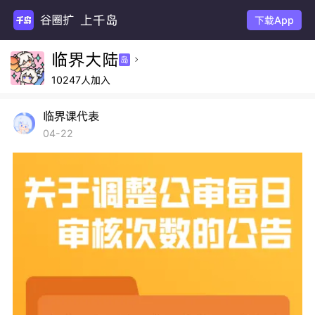
上千岛
谷圈
下载App
临界大陆
岛

10247人加入
临界课代表
04-22