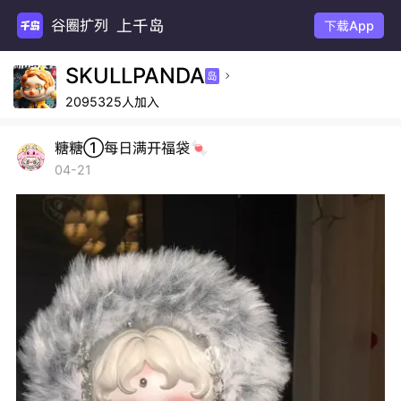
上千岛
谷圈扩列
下载App
SKULLPANDA
岛

2095325人加入
糖糖①每日满开福袋🍬
04-21