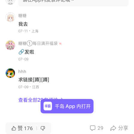
糖糖
我去
07-11・上海
糖糖①每日满开福袋🍬
🔗发啦
07-09
hhh
求链接[蹲][蹲]
07-09・江西
查看全部29条评论

千岛 App 内打开
29
分享


赞
176

