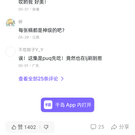
哎哟我 好美！
05-31・安徽
峤
每张稿都是神级的吧？
05-29・江西
不吃粽子Y_Y
诶！这集是puq先吃！竟然也在lj刷到惹
05-01・广东
查看全部25条评论

千岛 App 内打开
25
分享


赞
1402

