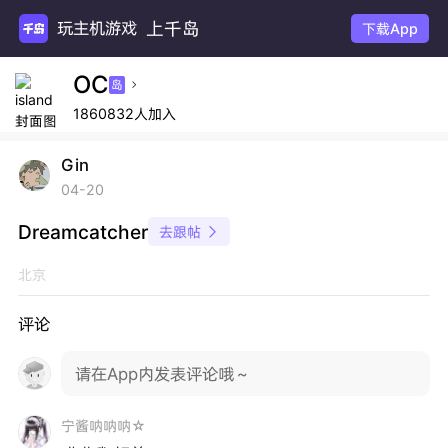
上千岛
玩主机游
下载App
OC
岛

1860832人加入
Gin
04-20
Dreamcatcher
去跟帖

北京
评论
请在App内发表评论哦～
宁酱呐呐呐☆