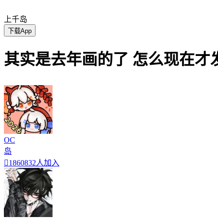
上千岛
下载App
其实是去年画的了 怎么现在才发
OC
岛

1860832人加入