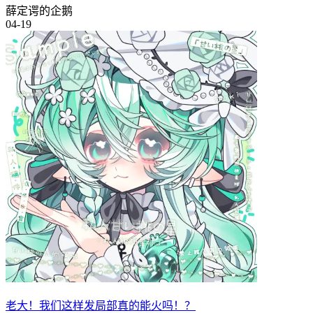
薛定谔的企鹅
04-19
老大！我们这样发局部真的能火吗！？