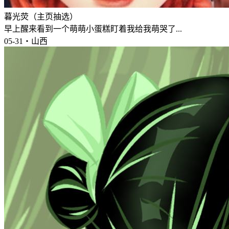
暮光荧（主页抽选）
早上醒来看到一个萌萌小蛋糕盯着我给我萌哭了...
05-31・山西