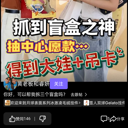
黄老板和睿妍
关注
你好，可以帮我拆三个盲盒吗？
去跟帖

欢迎来到月球表面系列冰激凌毛绒挂件
雪人双球Gelato挂件
赞同
146
5
分享