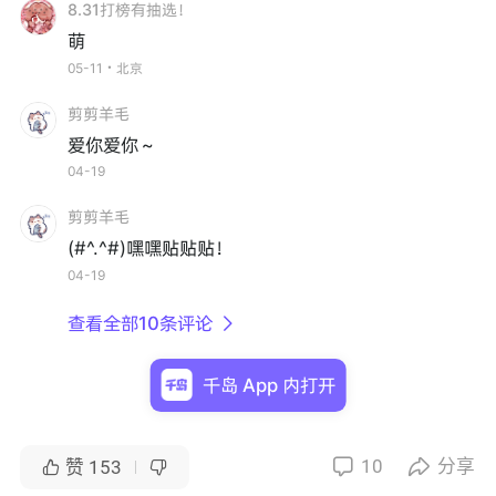
8.31打榜有抽选！
萌
05-11・北京
剪剪羊毛
爱你爱你～
04-19
剪剪羊毛
(#^.^#)嘿嘿贴贴贴！
04-19
查看全部10条评论

千岛 App 内打开
10
分享


赞
153

