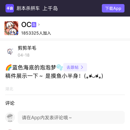
上千岛
剧本杀拼车
下载App
OC
岛

1853325人加入
剪剪羊毛
04-18
🌈蓝色海底的泡泡梦🫧
去跟帖

稿件展示一下～ 是摸鱼小半身！(⁎⁍̴̛ᴗ⁍̴̛⁎)
湖北
评论
请在App内发表评论哦～