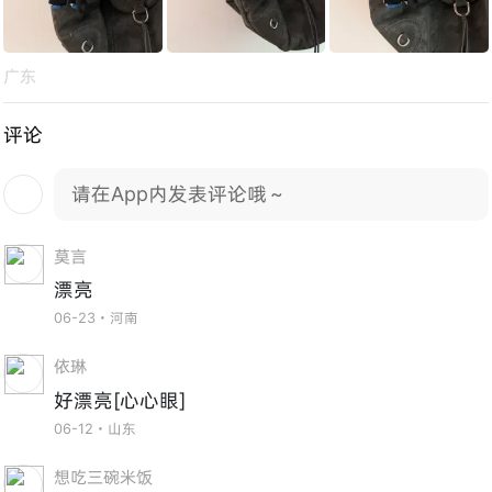
广东
评论
请在App内发表评论哦～
莫言
漂亮
06-23・河南
依琳
好漂亮[心心眼]
06-12・山东
想吃三碗米饭