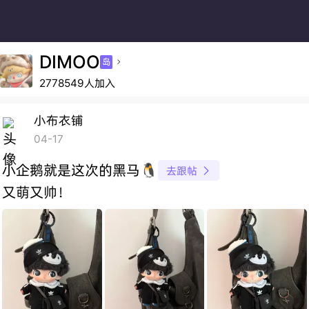
DIMOO
岛

2778549人加入
小布衣铺
04-17
小企鹅就是这次的黑马🐧
去跟帖

又萌又帅！