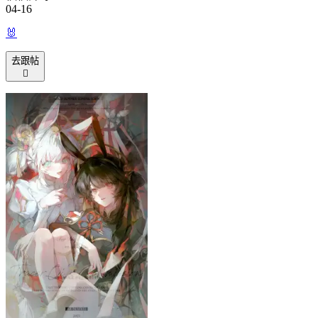
04-16
🐰
去跟帖
