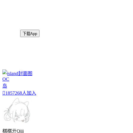
上千岛
下载App
OC
岛

1857268人加入
棋棋亓Qiii