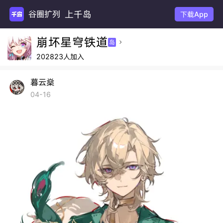
上千岛
谷圈扩列
下载App
崩坏星穹铁道
岛

202823人加入
暮云燊
04-16