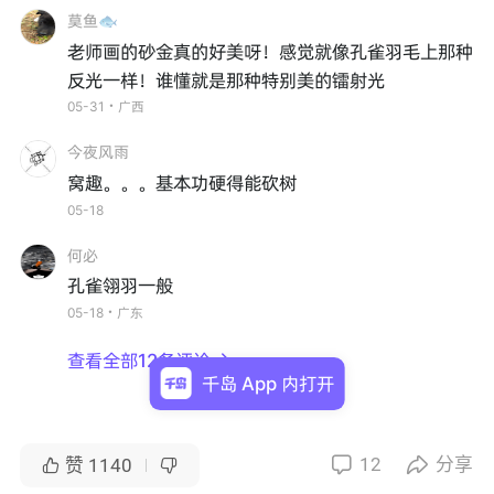
莫鱼🐟
老师画的砂金真的好美呀！感觉就像孔雀羽毛上那种
反光一样！谁懂就是那种特别美的镭射光
05-31・广西
今夜风雨
窝趣。。。基本功硬得能砍树
05-18
何必
孔雀翎羽一般
05-18・广东
查看全部12条评论

千岛 App 内打开
12
分享


赞
1140

