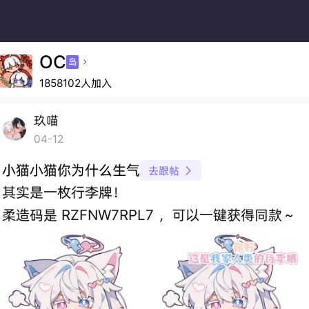
OC
岛

1858102人加入
玖喵
04-12
小猫小猫你为什么生气
去跟帖

其实是一枚行李牌！
柔造码是 RZFNW7RPL7 ，可以一键获得同款～