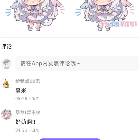
评论
请在App内发表评论哦～
给我点💵吧
毫米
05-26・浙江
桑葚(暂不接
好萌啊!!
04-23・山东