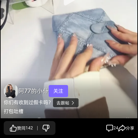
阿77的小仆
关注
你们有收到过假卡吗？
去跟帖

打包吐槽
赞同
142
24
分享