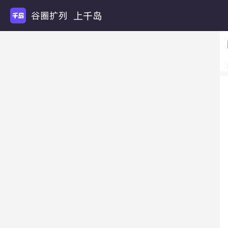
上千岛
谷圈扩列