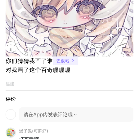
你们猜猜我画了谁
去跟帖

对我画了这个百奇喔喔喔
福建
评论
请在App内发表评论哦～
蝎子狐(可鲜虾)