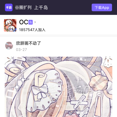
上千岛
谷圈扩列
下载App
OC
岛

1857547人加入
欣辞画不动了
03-27