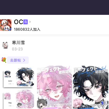
OC
岛

1860832人加入
寒川雪
03-23
💐
去跟帖
