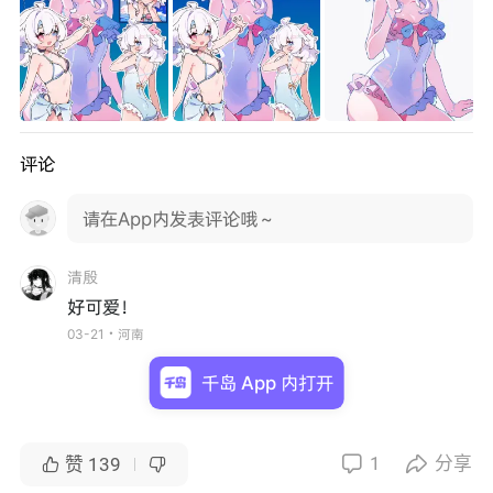
评论
请在App内发表评论哦～
清殷
好可爱！
03-21・河南
千岛 App 内打开
1
分享


赞
139

