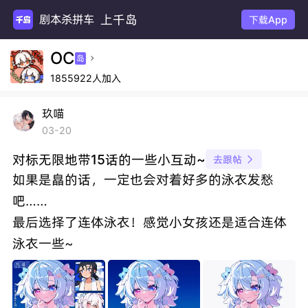
上千岛
剧本杀拼车
下载App
OC
岛

1855922人加入
玖喵
03-20
对标无限地带15话的一些小互动~
去跟帖

如果是皛的话，一定也会对着好多的泳衣发愁
吧……
最后选择了连体泳衣！感觉小女孩还是适合连体
泳衣一些~