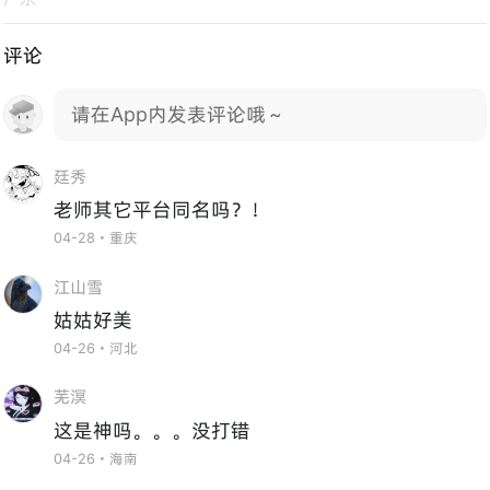
评论
请在App内发表评论哦～
廷秀
老师其它平台同名吗？！
04-28・重庆
江山雪
姑姑好美
04-26・河北
芜溟
这是神吗。。。没打错
04-26・海南