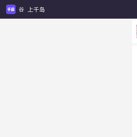
上千岛
谷圈扩