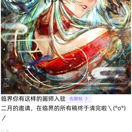
临界你有这样的画师入驻
去跟帖

二月的邀请，在临界的所有稿终于清完啦＼(°o°)
／
广东