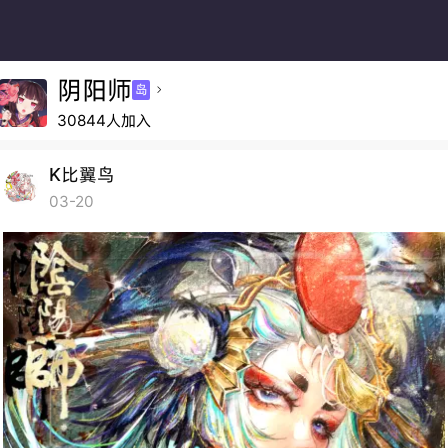
阴阳师
岛

30844人加入
K比翼鸟
03-20