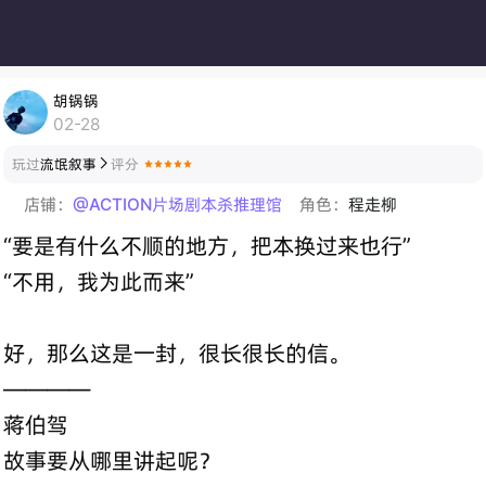
胡锅锅
02-28
玩过
流氓叙事
评分

店铺：
@ACTION片场剧本杀推理馆
角色：
程走柳
“要是有什么不顺的地方，把本换过来也行”
“不用，我为此而来”
好，那么这是一封，很长很长的信。
————
蒋伯驾
故事要从哪里讲起呢？