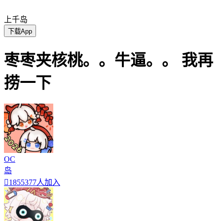
上千岛
下载App
枣枣夹核桃。。牛逼。。 我再
捞一下
OC
岛

1855377人加入