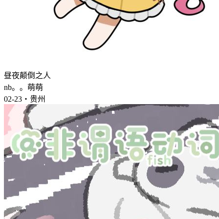
昼夜颠倒之人
nb。。萌萌
02-23・贵州