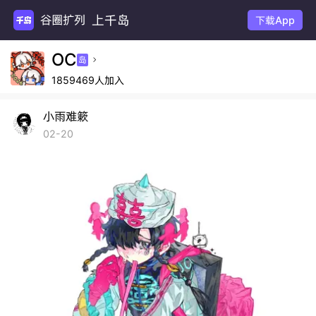
上千岛
谷圈扩列
下载App
OC
岛

1859469人加入
小雨难簌
02-20