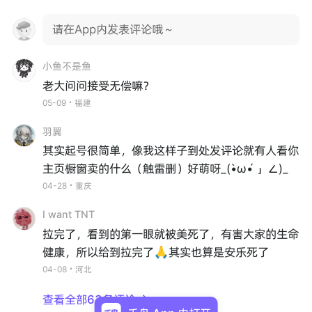
请在App内发表评论哦～
小鱼不是鱼
老大问问接受无偿嘛？
05-09・福建
羽翼
其实起号很简单，像我这样子到处发评论就有人看你
主页橱窗卖的什么（触雷删）好萌呀_(•̀ω•́ 」∠)_
04-28・重庆
I want TNT
拉完了，看到的第一眼就被美死了，有害大家的生命
健康，所以给到拉完了🙏其实也算是安乐死了
04-08・河北
查看全部63条评论
