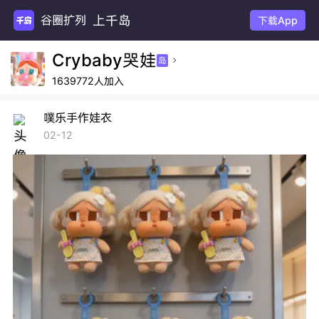
上千岛
谷圈扩列
下载App
Crybaby哭娃
岛

1639772人加入
噗乐手作娃衣
02-12