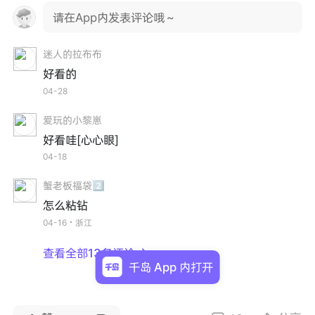
请在App内发表评论哦～
迷人的拉布布
好看的
04-28
爱玩的小黎崽
好看哇[心心眼]
04-18
蟹老板福袋2️⃣
怎么粘钻
04-16・浙江
查看全部13条评论

千岛 App 内打开