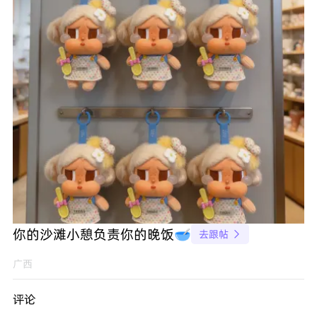
你的沙滩小憩负责你的晚饭🥣
去跟帖

广西
评论