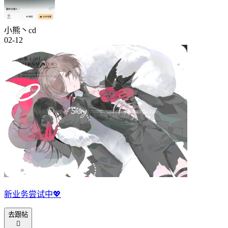
小熊丶cd
02-12
新业务尝试中💖
去跟帖
