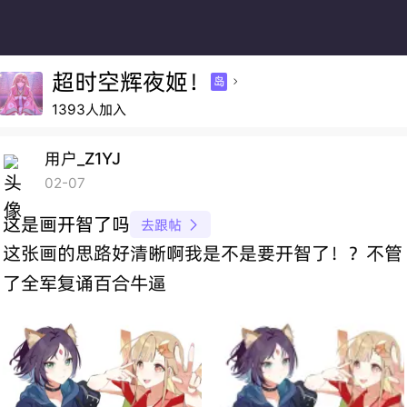
超时空辉夜姬！
岛

1393人加入
用户_Z1YJ
02-07
这是画开智了吗
去跟帖

这张画的思路好清晰啊我是不是要开智了！？不管
了全军复诵百合牛逼