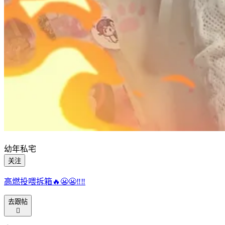
幼年私宅
关注
高燃投喂拆箱🔥😬😬‼️‼️
去跟帖
