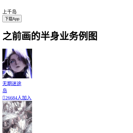
上千岛
下载App
之前画的半身业务例图
无期迷途
岛

26684人加入