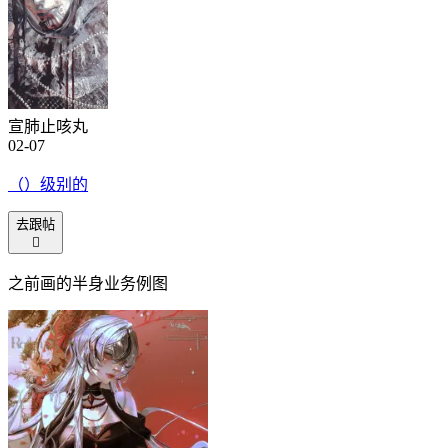
宣肺止咳丸
02-07
（）级别的
去跟帖

之前画的半身业务例图