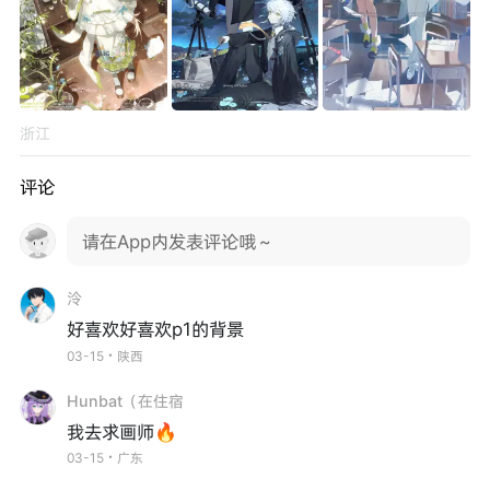
浙江
评论
请在App内发表评论哦～
泠
好喜欢好喜欢p1的背景
03-15・陕西
Hunbat（在住宿
我去求画师🔥
03-15・广东