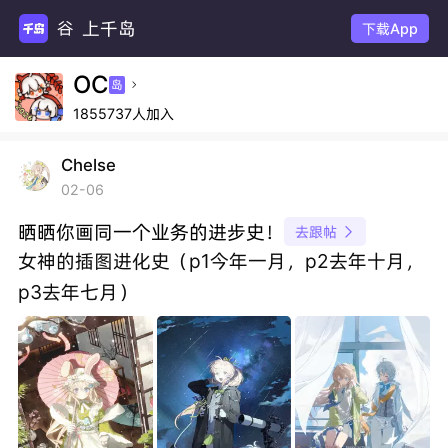
上千岛
谷圈
下载App
OC
岛

1855737人加入
Chelse
02-06
晒晒你画同一个业务的进步史！
去跟帖

女神的插图进化史（p1今年一月，p2去年十月，
p3去年七月）