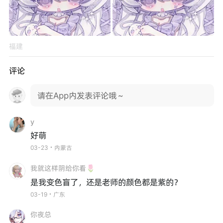
福建
评论
请在App内发表评论哦～
y
好萌
03-23・内蒙古
我就这样阴给你看🌷
是我变色盲了，还是老师的颜色都是紫的？
03-19・广东
你夜总