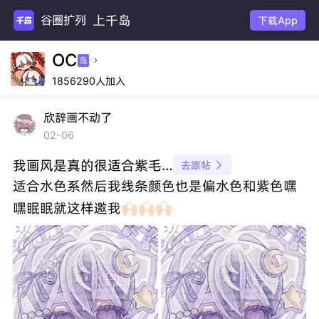
上千岛
谷圈扩列
下载App
OC
岛

1856290人加入
欣辞画不动了
02-06
我画风是真的很适合紫毛…
去跟帖

适合水色系然后我线条颜色也是偏水色和紫色嘿
嘿眠眠就这样邀我🙌🏻🙌🏻🙌🏻