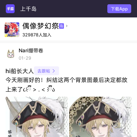
上千岛
下载App
偶像梦幻祭
岛

329878人加入
Nari绷带卷
01-29
hi船长大人
去跟帖

今天刚画好的！纠结这两个背景图最后决定都放
上来了૮꒰ྀི > . < ꒱ྀིა