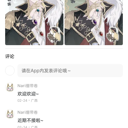
评论
请在App内发表评论哦～
Nari绷带卷
欢迎欢迎~
02-24・广西
Nari绷带卷
近期不接啦~
02-24・广西