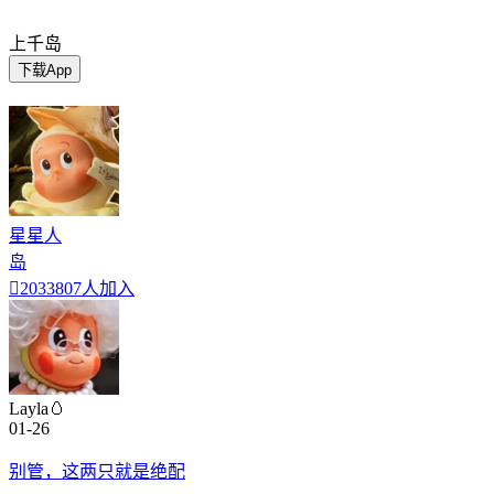
上千岛
下载App
星星人
岛

2033807人加入
Layla🥚
01-26
别管，这两只就是绝配