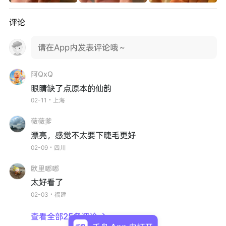
评论
请在App内发表评论哦～
阿QxQ
眼睛缺了点原本的仙韵
02-11・上海
薇薇爹
漂亮，感觉不太要下睫毛更好
02-09・四川
欧里嘟嘟
太好看了
02-03・福建
查看全部25条评论
