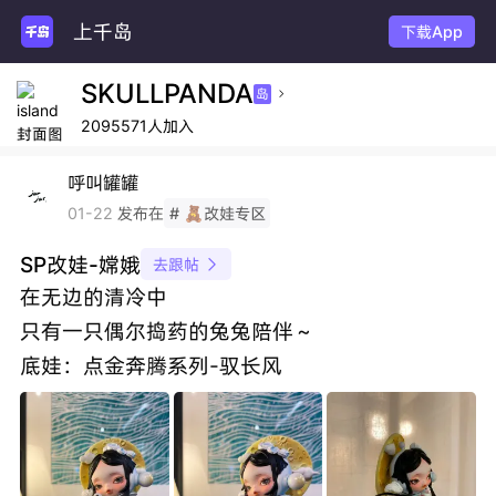
上千岛
谷
下载App
SKULLPANDA
岛

2095571人加入
呼叫罐罐
发布在
01-22
# 🧸改娃专区
SP改娃-嫦娥
去跟帖

在无边的清冷中
只有一只偶尔捣药的兔兔陪伴～