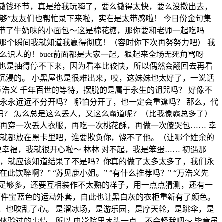
撒钱环节，真是给我玩嗨了，要么撒得太快，要么没撒出去，
够”友友们也帮忙录下来啦，实在是太带感啦！ 今日份金句集
你带了牛奶味的小面包～这是棉花糖，那你要和老师一起吃吗
的那个瞬间我就知道我赢得彻底！（容时你下次再努努力吧） 我
么识人的！buer前面都是大家一起，狠起来全场无死角骂呀
纸啊也是抽得停不下来，因为看本比较快，所以偶然会翻回去再看
沉浸的。 小黑屋也是很难出来，哎，这妹妹也太好了，一说话
浩义 千年百世的等待，摆脱的是属于永生的诅咒吗？ 好像不
永永远远不分开吗？ 哪怕分开了，也一定会重逢吗？ 那么，代
吗？ 怎么总是这么丢人，又这么霸道呢？（比我像霸总多了）
再穿一次丢人衣服，再吃一次桃花酥，再做一次傻哭包…… 幸
，就都放在黑卡里吧，谁要欺负你，饶不了他。（让哪个姓余的
幸福，我就很开心啦～ 林林 对不起，我是笨蛋…… 初遇那
始，就应该知道结果了不是吗？你真的做了太多太多了，我们永
饮醉啊？” “苏见鹿小姐。” “有什么推荐吗？” “万浩义先
已经足够多，还要互相装作不太熟的样子，用一点点猜测，还有一
 那件宝蓝色的运动外套，自此也让黑白灰的衣柜重新有了颜色。
，也吹乱了心。 是溜冰场，是游乐园，是摩天轮，是跳伞，是
体验过的事情，所以 电影院里木头一点，不会怪我吧～ 毕竟虽