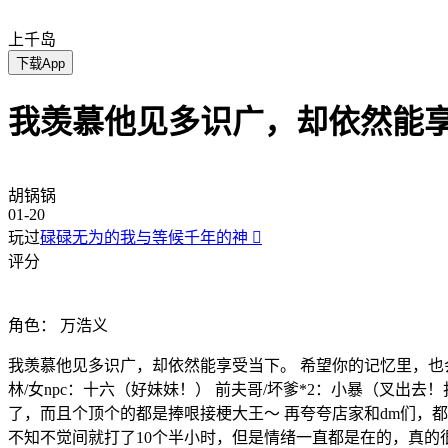
上千岛
下载App
我羡慕他见多识广，却依然能享
胡锅锅
01-20
玩过
碌碌无为的我与等候千年的神

评分
角色：
万浩义
我羡慕他见多识广，却依然能享受当下。 希望你的记忆里，也会有
林/女npc：十六（好妹妹！） 前夫哥/坏爹*2：小暴（叉出
了，而且个顶个的都是捧哏接梗大王～ 再夸夸店家和dm们，
不知不觉间就打了10个半小时，但是情绪一直都是在的，真的