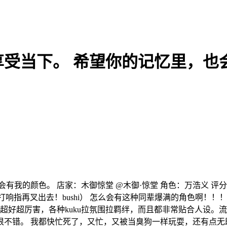
受当下。 希望你的记忆里，也
我的颜色。 店家：木御惊堂 @木御·惊堂 角色：万浩义 评分：
去！打响指再叉出去！bushi） 怎么会有这种同辈爆满的角色啊！
都超好超厉害，各种kuku拉氛围拉羁绊，而且都非常贴合人设
很不错。 我都快忙死了，又忙，又被当臭狗一样玩耍，还有点无