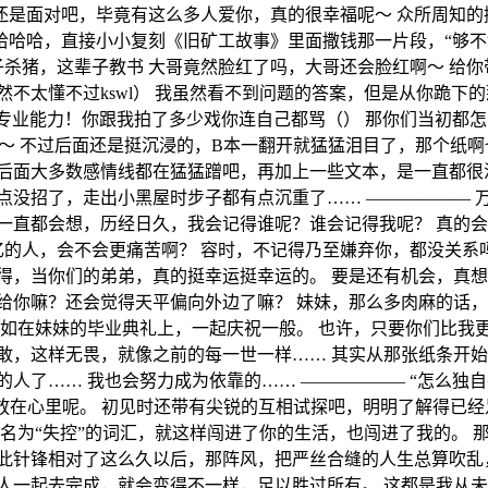
还是面对吧，毕竟有这么多人爱你，真的很幸福呢～ 众所周知的
哈哈，直接小小复刻《旧矿工故事》里面撒钱那一片段，“够不
辈子杀猪，这辈子教书 大哥竟然脸红了吗，大哥还会脸红啊～ 给
然不太懂不过kswl） 我虽然看不到问题的答案，但是从你跪下
专业能力！你跟我拍了多少戏你连自己都骂（） 那你们当初都怎
一下～ 不过后面还是挺沉浸的，B本一翻开就猛猛泪目了，那个
后面大多数感情线都在猛猛蹭吧，再加上一些文本，是一直都很
点没招了，走出小黑屋时步子都有点沉重了…… —————— 万
一直都会想，历经日久，我会记得谁呢？谁会记得我呢？ 真的会
记忆的人，会不会更痛苦啊？ 容时，不记得乃至嫌弃你，都没关系
得，当你们的弟弟，真的挺幸运挺幸运的。 要是还有机会，真想
给你嘛？还会觉得天平偏向外边了嘛？ 妹妹，那么多肉麻的话
如在妹妹的毕业典礼上，一起庆祝一般。 也许，只要你们比我更
敢，这样无畏，就像之前的每一世一样…… 其实从那张纸条开
了…… 我也会努力成为依靠的…… —————— “怎么独自在此
直都放在心里呢。 初见时还带有尖锐的互相试探吧，明明了解得
 名为“失控”的词汇，就这样闯进了你的生活，也闯进了我的。
此针锋相对了这么久以后，那阵风，把严丝合缝的人生总算吹乱
人一起去完成，就会变得不一样，足以胜过所有。 这都是我从未