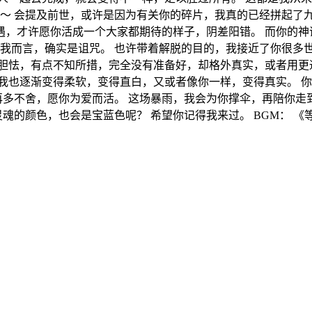
颊～ 会提及前世，或许是因为有关你的碎片，我真的已经拼起了
，才许愿你活成一个大家都期待的样子，阴差阳错。 而你的神
我而言，确实是诅咒。 也许带着解脱的目的，我接近了你很多世
点胆怯，有点不知所措，完全没有准备好，却格外真实，或者用更
我也逐渐变得柔软，变得直白，又或者像你一样，变得真实。 
有再多不舍，愿你为爱而活。 这场暴雨，我会为你撑伞，再陪你走
灵魂的颜色，也会是宝蓝色呢？ 希望你记得我来过。 BGM： 《