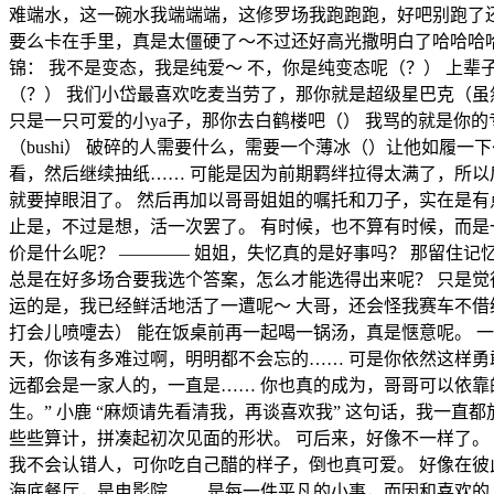
难端水，这一碗水我端端端，这修罗场我跑跑跑，好吧别跑了
要么卡在手里，真是太僵硬了～不过还好高光撒明白了哈哈哈哈
锦： 我不是变态，我是纯爱～ 不，你是纯变态呢（？） 上
（？） 我们小岱最喜欢吃麦当劳了，那你就是超级星巴克（虽
只是一只可爱的小ya子，那你去白鹤楼吧（） 我骂的就是你的
（bushi） 破碎的人需要什么，需要一个薄冰（）让他如履
看，然后继续抽纸…… 可能是因为前期羁绊拉得太满了，所以
就要掉眼泪了。 然后再加以哥哥姐姐的嘱托和刀子，实在是有
止是，不过是想，活一次罢了。 有时候，也不算有时候，而是
价是什么呢？ ———— 姐姐，失忆真的是好事吗？ 那留住
总是在好多场合要我选个答案，怎么才能选得出来呢？ 只是觉
运的是，我已经鲜活地活了一遭呢～ 大哥，还会怪我赛车不借
打会儿喷嚏去） 能在饭桌前再一起喝一锅汤，真是惬意呢。 一
天，你该有多难过啊，明明都不会忘的…… 可是你依然这样勇
远都会是一家人的，一直是…… 你也真的成为，哥哥可以依靠的人
生。” 小鹿 “麻烦请先看清我，再谈喜欢我” 这句话，我一
些些算计，拼凑起初次见面的形状。 可后来，好像不一样了。
我不会认错人，可你吃自己醋的样子，倒也真可爱。 好像在彼
海底餐厅，是电影院…… 是每一件平凡的小事，而因和喜欢的