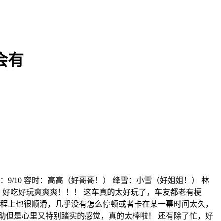
会有
9/10 容时：高高（好哥哥！） 绛雪：小雪（好姐姐！） 林
！！ 好吃好玩爽爽爽！！！ 这车真的太好玩了，车友都老有梗
。流程上也很顺滑，几乎没有怎么停顿或者卡在某一幕时间太久，
助但是心里又特别踏实的感觉，真的太棒啦！ 还有除了忙，好