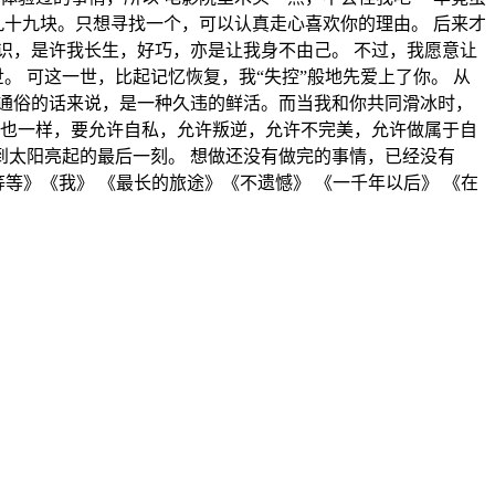
九十九块。只想寻找一个，可以认真走心喜欢你的理由。 后来才
识，是许我长生，好巧，亦是让我身不由己。 不过，我愿意让
。 可这一世，比起记忆恢复，我“失控”般地先爱上了你。 从
通俗的话来说，是一种久违的鲜活。而当我和你共同滑冰时，
你也一样，要允许自私，允许叛逆，允许不完美，允许做属于自
到太阳亮起的最后一刻。 想做还没有做完的事情，已经没有
等等》《我》 《最长的旅途》《不遗憾》 《一千年以后》 《在